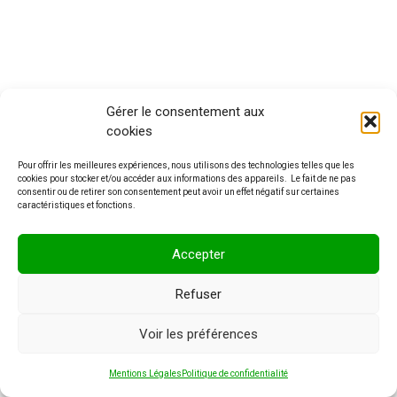
Gérer le consentement aux
cookies
Pour offrir les meilleures expériences, nous utilisons des technologies telles que les
cookies pour stocker et/ou accéder aux informations des appareils. Le fait de ne pas
Contact
consentir ou de retirer son consentement peut avoir un effet négatif sur certaines
Mentions légales
caractéristiques et fonctions.
Politique de confidentialité
Accepter
Refuser
Copyright © 2026 Marion Paysagiste - Paysagiste à Châtillon en Vendelais
Voir les préférences
(35) | Site Web réalisé par
Laurent-Webcréation
Mentions Légales
Politique de confidentialité