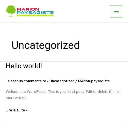
Aller
au
contenu
Uncategorized
Hello world!
Hello
world!
Laisser un commentaire
/
Uncategorized
/
M4rion-paysagiste
Welcome to WordPress. This is your first post. Edit or delete it, then
start writing!
Lire la suite »